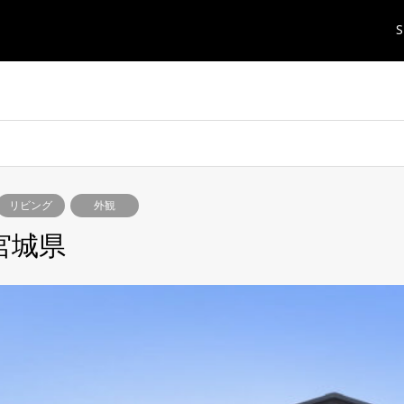
S
リビング
外観
 宮城県