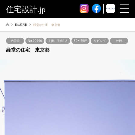
住宅設計.jp
取材記事
経堂の住宅 東京都
納谷学
No.00446
夫妻、子供1人
30〜40坪
リビング
外観
経堂の住宅 東京都