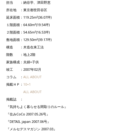
担当 ：納谷学、津田野恵
所在地 ：東京都世田谷区
延床面積：119.25m²(36.07坪)
１階面積：64.60m²(19.54坪)
２階面積：54.65m²(16.53坪)
敷地面積：129.50m²(39.17坪)
構造 ：木造在来工法
階数 ：地上2階
家族構成：夫婦+子供
竣工 ：2007年02月
コラム ：
ALL ABOUT
掲載ＨＰ：
10+1
ALL ABOUT
掲載誌 ：
『気持ちよく暮らせる間取りのルール』
『住みCoCo 2007.05.26号』
『DETAIL japan 2007.06号』
『メルセデスマガジン 2007.03』