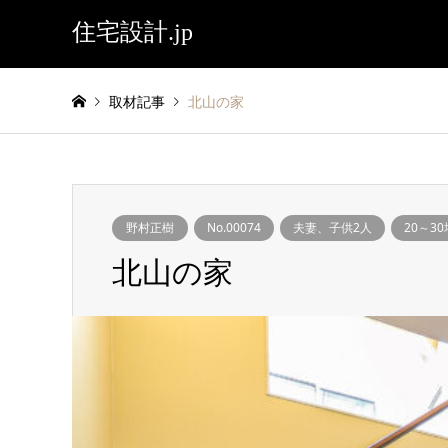
住宅設計.jp
取材記事
北山の家
野村正樹
No.00074
夫妻、子供2人
20～30
北山の家