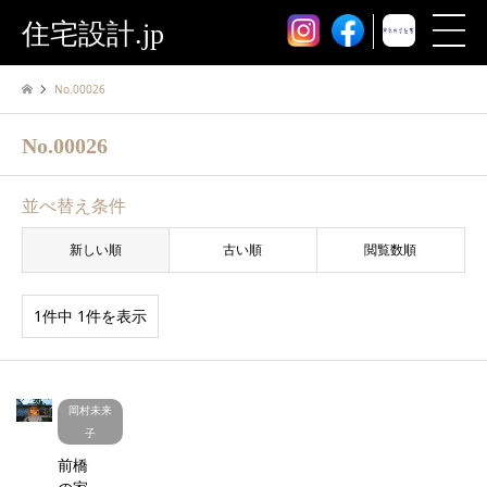
住宅設計.jp
No.00026
No.00026
並べ替え条件
新しい順
古い順
閲覧数順
1件中 1件を表示
岡村未来
子
前橋