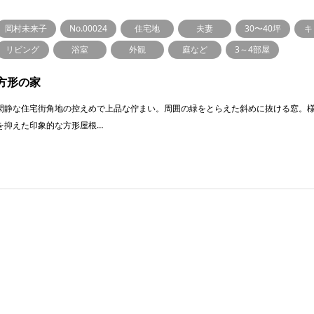
岡村未来子
No.00024
住宅地
夫妻
30〜40坪
キ
リビング
浴室
外観
庭など
3～4部屋
方形の家
閑静な住宅街角地の控えめで上品な佇まい。周囲の緑をとらえた斜めに抜ける窓。
を抑えた印象的な方形屋根…