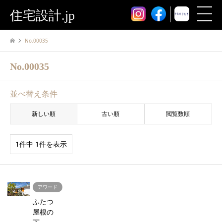
住宅設計.jp
No.00035
No.00035
並べ替え条件
新しい順
古い順
閲覧数順
1件中 1件を表示
アワード
ふたつ
屋根の