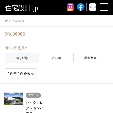
住宅設計.jp
No.00086
No.00086
並べ替え条件
新しい順
古い順
閲覧数順
1件中 1件を表示
アワード
バイクコレ
クションハ