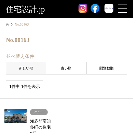
住宅設計.jp
No.00163
No.00163
並べ替え条件
新しい順
古い順
閲覧数順
1件中 1件を表示
アワード
知多郡南知
多町の住宅