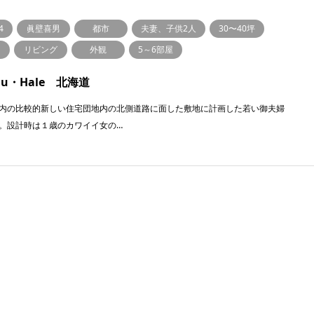
4
眞壁喜男
都市
夫妻、子供2人
30〜40坪
リビング
外観
5～6部屋
lu・Hale 北海道
内の比較的新しい住宅団地内の北側道路に面した敷地に計画した若い御夫婦
。設計時は１歳のカワイイ女の…