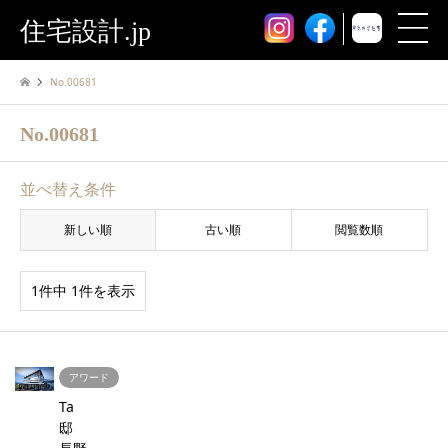
住宅設計.jp
No.00681
No.00681
並べ替え条件
新しい順
古い順
閲覧数順
1件中 1件を表示
アワード
Ta
邸