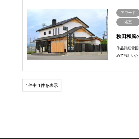
アワード
浴室
秋田和風
作品詳細雪国
めて設計いた
1件中 1件を表示