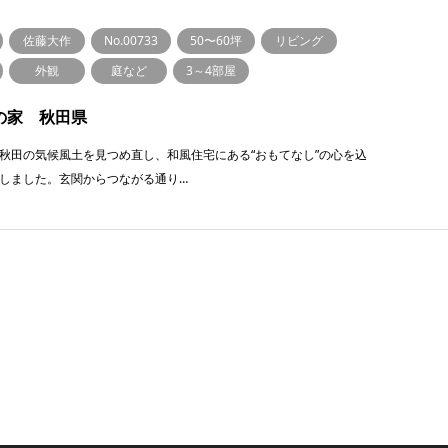
佐藤大作
No.00733
50〜60坪
リビング
外観
庭など
3～4部屋
の家 秋田県
秋田の気候風土を見つめ直し、和風住宅にある“おもてなし”の心を込
しました。玄関からつながる通り…