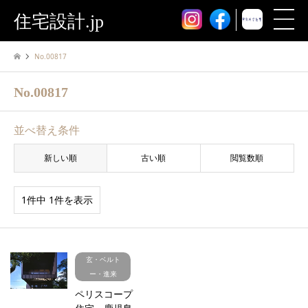
住宅設計.jp
No.00817
No.00817
並べ替え条件
新しい順
古い順
閲覧数順
1件中 1件を表示
玄・ベルト
ー・進来
ペリスコープ