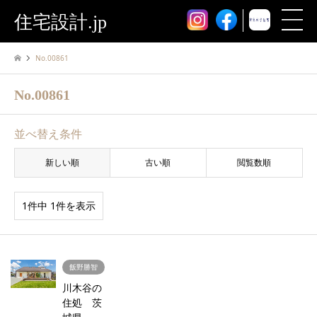
住宅設計.jp
No.00861
No.00861
並べ替え条件
新しい順
古い順
閲覧数順
1件中 1件を表示
飯野勝智
川木谷の
住処 茨