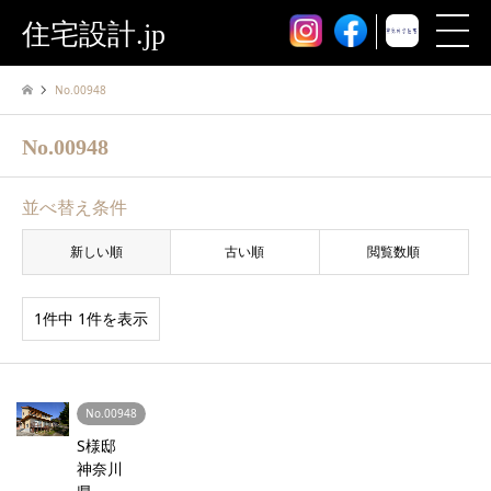
住宅設計.jp
No.00948
No.00948
並べ替え条件
新しい順
古い順
閲覧数順
1件中 1件を表示
No.00948
S様邸
神奈川