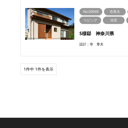
No.00949
寺章夫
リビング
浴室
S様邸 神奈川県
設計：寺 章夫
1件中 1件を表示