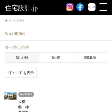
住宅設計.jp
No.00966
No.00966
並べ替え条件
新しい順
古い順
閲覧数順
1件中 1件を表示
No.00966
Ｋ様
邸 神