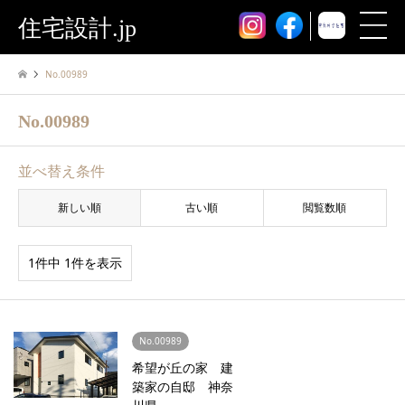
住宅設計.jp
No.00989
No.00989
並べ替え条件
新しい順
古い順
閲覧数順
1件中 1件を表示
No.00989
希望が丘の家 建
築家の自邸 神奈