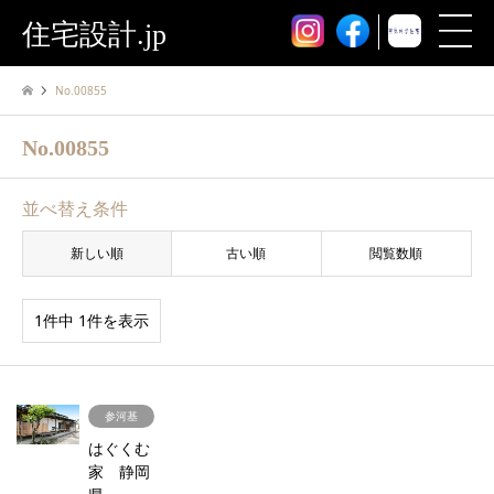
住宅設計.jp
No.00855
No.00855
並べ替え条件
新しい順
古い順
閲覧数順
1件中 1件を表示
参河基
はぐくむ
家 静岡