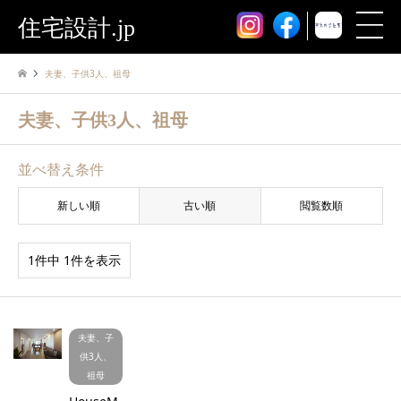
住宅設計.jp
夫妻、子供3人、祖母
夫妻、子供3人、祖母
並べ替え条件
新しい順
古い順
閲覧数順
1件中 1件を表示
夫妻、子
供3人、
祖母