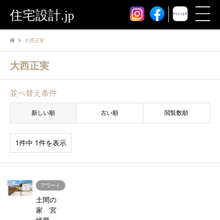
住宅設計.jp
大西正実
大西正実
並べ替え条件
新しい順
古い順
閲覧数順
1件中 1件を表示
アワード
土間の
家 宮