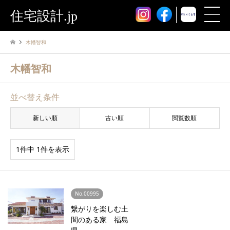
住宅設計.jp
木幡智和
木幡智和
並べ替え条件
新しい順
古い順
閲覧数順
1件中 1件を表示
No.00995
繋がりを楽しむ土
間のある家 福島