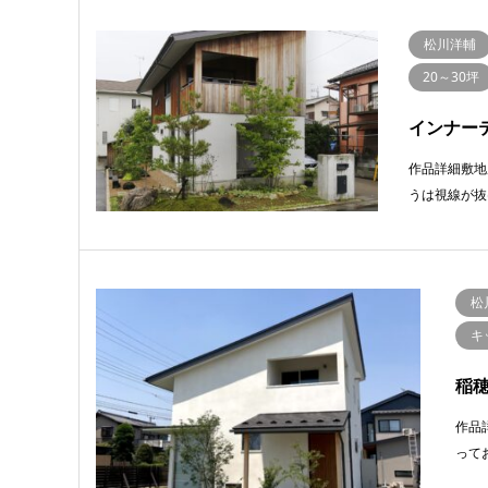
松川洋輔
20～30坪
インナー
作品詳細敷地
うは視線が抜
松
キ
稲
作品
って