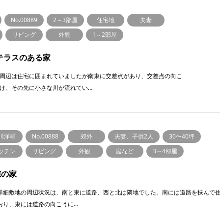
No.00889
2～3部屋
住宅地
夫妻
リビング
外観
1～2部屋
テラスのある家
周辺は住宅に囲まれていましたが南東に交差点があり、交差点の向こ
け、その先に小さな川が流れてい…
川洋輔
No.00888
郊外
夫妻、子供2人
30〜40坪
ッチン
リビング
外観
庭など
3～4部屋
穂の家
詳細敷地の周辺状況は、南と東に道路、西と北は隣地でした。南には道路を挟んで
おり、東には道路の向こうに…