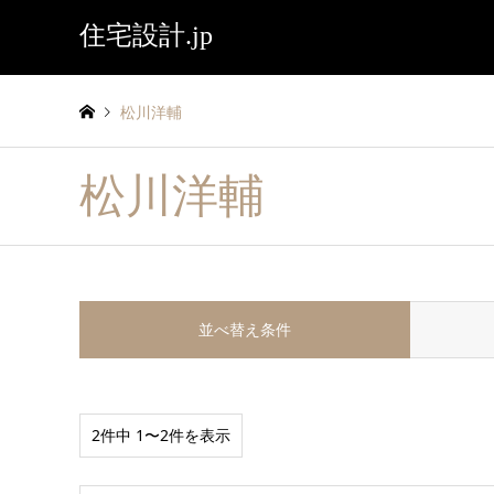
住宅設計.jp
松川洋輔
松川洋輔
並べ替え条件
2件中 1〜2件を表示