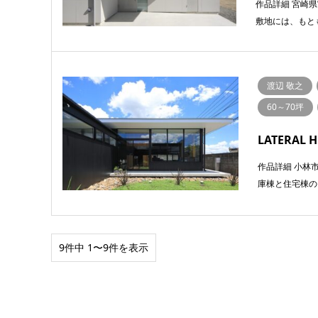
作品詳細 宮崎
敷地には、もと
渡辺 敬之
60～70坪
LATERAL
作品詳細 ⼩林
庫棟と住宅棟の
9件中 1〜9件を表示