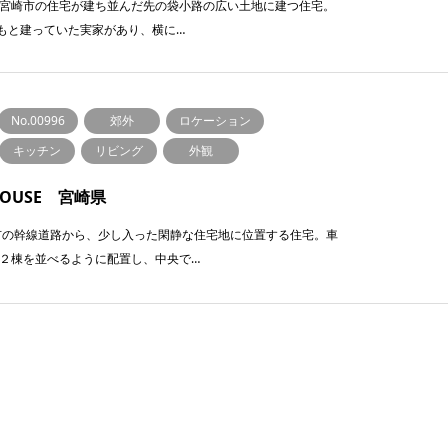
県宮崎市の住宅が建ち並んだ先の袋⼩路の広い⼟地に建つ住宅。
もと建っていた実家があり、横に…
No.00996
郊外
ロケーション
キッチン
リビング
外観
 HOUSE 宮崎県
市の幹線道路から、少し⼊った閑静な住宅地に位置する住宅。⾞
２棟を並べるように配置し、中央で…