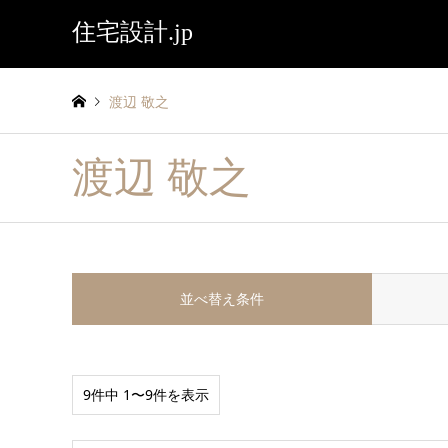
住宅設計.jp
渡辺 敬之
渡辺 敬之
並べ替え条件
9件中 1〜9件を表示