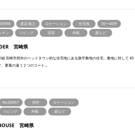
.00998
渡辺 敬之
ロケーション
住宅地
30〜40坪
ッチン
リビング
浴室
外観
庭など
LDER 宮崎県
詳細 宮崎市郊外のベッドタウン的な住宅地にある旗竿敷地の住宅。敷地に対して 45
で、要素の違う２つのコート…
No.00997
郊外
ロケーション
リビング
外観
庭など
 HOUSE 宮崎県