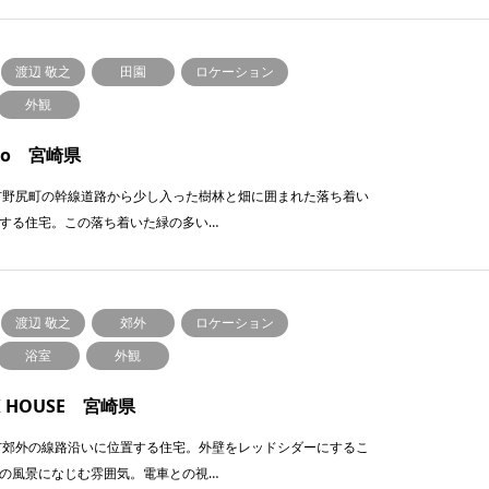
渡辺 敬之
田園
ロケーション
外観
tro 宮崎県
市野尻町の幹線道路から少し⼊った樹林と畑に囲まれた落ち着い
する住宅。この落ち着いた緑の多い…
渡辺 敬之
郊外
ロケーション
浴室
外観
K HOUSE 宮崎県
市郊外の線路沿いに位置する住宅。外壁をレッドシダーにするこ
の⾵景になじむ雰囲気。電⾞との視…