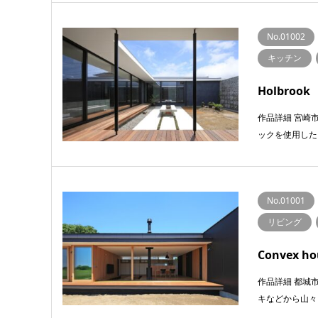
No.01002
キッチン
Holbroo
作品詳細 宮崎
ックを使⽤した
No.01001
リビング
Convex 
作品詳細 都城
キなどから⼭々