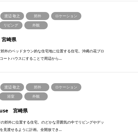
渡辺 敬之
郊外
ロケーション
リビング
外観
k 宮崎県
市郊外のベッドタウン的な住宅地に位置する住宅。沖縄の花ブロ
コートハウスにすることで周辺から…
渡辺 敬之
郊外
ロケーション
浴室
外観
house 宮崎県
市の郊外に位置する住宅。のどかな雰囲気の中でリビングやデッ
を⾒渡せるように計画。全開放でき…