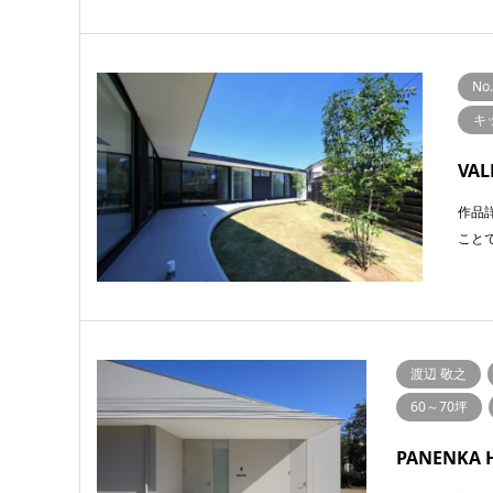
No
キ
VA
作品
こと
渡辺 敬之
60～70坪
PANENKA