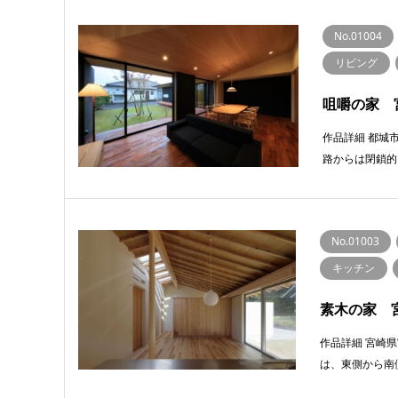
No.01004
リビング
咀嚼の家 
作品詳細 都城
路からは閉鎖的
No.01003
キッチン
素木の家 
作品詳細 宮崎
は、東側から南