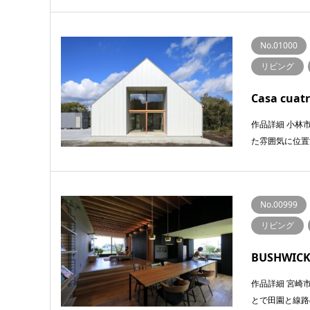
No.01000
リビング
Casa cua
作品詳細 ⼩林
た雰囲気に位置
No.00999
リビング
BUSHWIC
作品詳細 宮崎
とで⽥園と線路