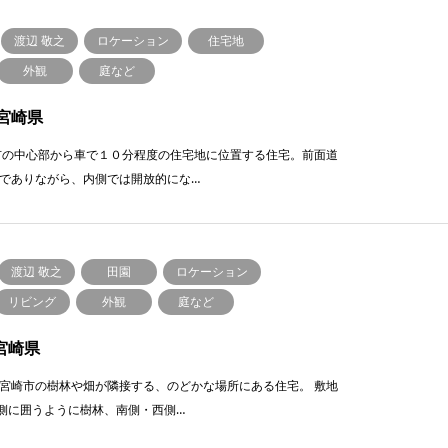
渡辺 敬之
ロケーション
住宅地
外観
庭など
宮崎県
市の中⼼部から⾞で１０分程度の住宅地に位置する住宅。前⾯道
でありながら、内側では開放的にな…
渡辺 敬之
田園
ロケーション
リビング
外観
庭など
宮崎県
県宮崎市の樹林や畑が隣接する、のどかな場所にある住宅。 敷地
側に囲うように樹林、南側・⻄側…