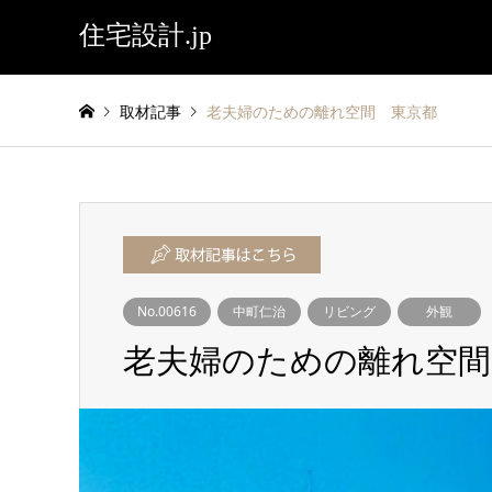
住宅設計.jp
取材記事
老夫婦のための離れ空間 東京都
No.00616
中町仁治
リビング
外観
老夫婦のための離れ空間