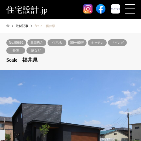
住宅設計.jp
取材記事
Scale 福井県
No.00692
黒田秀之
住宅地
50〜60坪
キッチン
リビング
外観
庭など
Scale 福井県