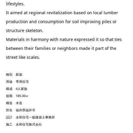
lifestyles.
It aimed at regional revitalization based on local lumber
production and consumption for soil improving piles or
structure skeleton.
Materials in harmony with nature expressed it so that ties
between their families or neighbors made it part of the
street like scales.
種別 新築
用途 専用住宅
構成 4人家族
規模 185.00㎡
構造 木造
所在 福井県福井市
設計 永和住宅一級建築士事務所
施工 永和住宅株式会社