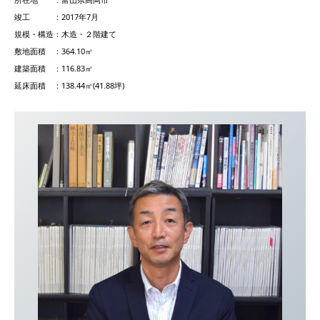
竣工 ：2017年7月
規模・構造：木造・２階建て
敷地面積 ：364.10㎡
建築面積 ：116.83㎡
延床面積 ：138.44㎡(41.88坪)