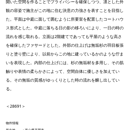
開いた空間を作ることでプライバシーを確保しつつ、凛とした外
観の容姿で施主がこの地に住む決意の力強さを表すことを目指し
た。平面は中庭に面して囲むように所要室を配置したコートハウ
ス形式とした。中庭に落ちる日の影の移ろいにより、一日の時の
流れを感じ取れる。立面は2階建てであっても平屋のような高さ
を確保したファサードとした。外部の仕上げは無垢杉の羽目板張
りと塗り壁により、以前からこの地に建っているかのような佇ま
いを表現した。内部の仕上げには、杉の無垢材を多用し、その肌
触りや表情の柔らかさによって、空間自体に優しさを加えてい
る。その無垢の質感がゆっくりとした時の流れを醸し出してい
る。
＜28691＞
物件情報
所在地 ：富山県高岡市