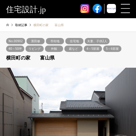
住宅設計.jp
取材記事
横田町の家 富山県
No.00902
濱田修
市街地
住宅地
夫妻、子供2人
40～50坪
リビング
外観
庭など
4～5部屋
5～6部屋
横田町の家 富山県