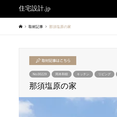
住宅設計.jp
取材記事
那須塩原の家
No.00229
岡本和樹
キッチン
リビング
那須塩原の家