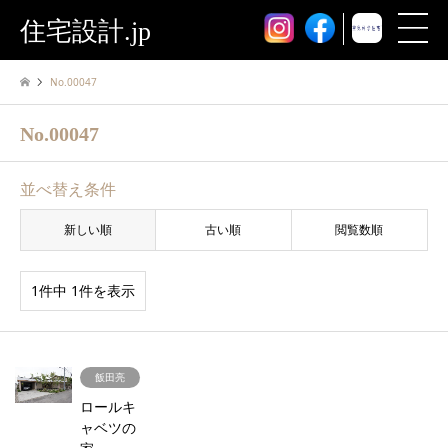
住宅設計.jp
No.00047
No.00047
並べ替え条件
新しい順
古い順
閲覧数順
1件中 1件を表示
飯田亮
ロールキ
ャベツの