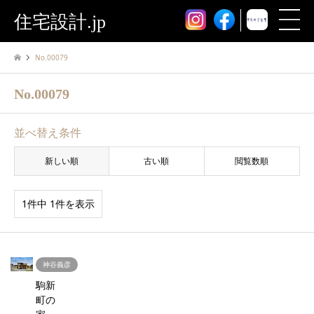
住宅設計.jp
No.00079
No.00079
並べ替え条件
新しい順
古い順
閲覧数順
1件中 1件を表示
神谷義彦
駒新
町の