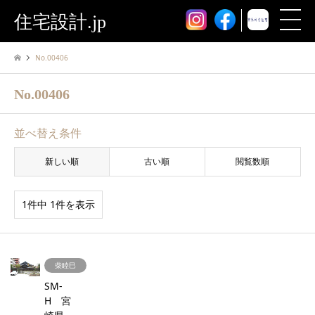
住宅設計.jp
No.00406
No.00406
並べ替え条件
新しい順
古い順
閲覧数順
1件中 1件を表示
柴睦巳
SM-
H 宮