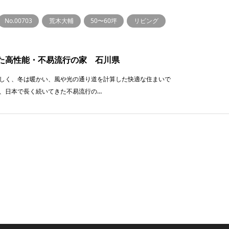
No.00703
荒木大輔
50〜60坪
リビング
た高性能・不易流行の家 石川県
しく、冬は暖かい、風や光の通り道を計算した快適な住まいで
、日本で長く続いてきた不易流行の…