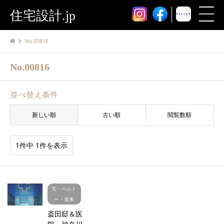
住宅設計.jp
No.00816
No.00816
並べ替え条件
新しい順
古い順
閲覧数順
1件中 1件を表示
玄・ベルト
ー・進来
斎田邸＆医