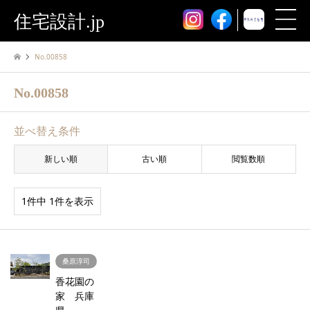
住宅設計.jp
No.00858
No.00858
並べ替え条件
新しい順
古い順
閲覧数順
1件中 1件を表示
桑原淳司
香花園の
家 兵庫