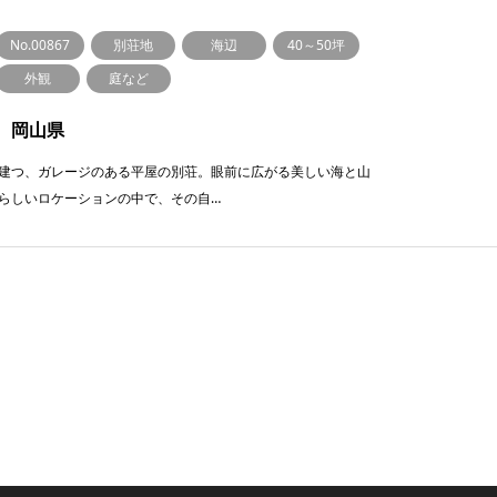
No.00867
別荘地
海辺
40～50坪
外観
庭など
 岡山県
建つ、ガレージのある平屋の別荘。眼前に広がる美しい海と山
らしいロケーションの中で、その自…