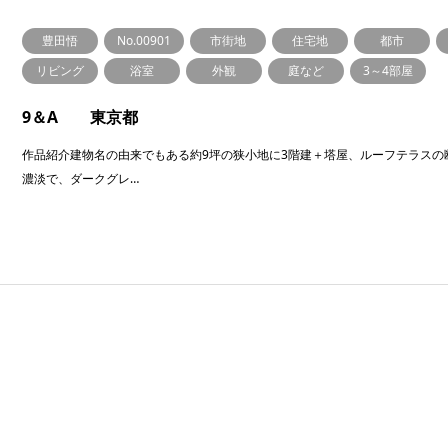
豊田悟
No.00901
市街地
住宅地
都市
リビング
浴室
外観
庭など
3～4部屋
9＆A 東京都
作品紹介建物名の由来でもある約9坪の狭小地に3階建＋塔屋、ルーフテラスの
濃淡で、ダークグレ…