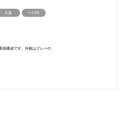
夫妻
〜10坪
断面構成です。外観はグレーの