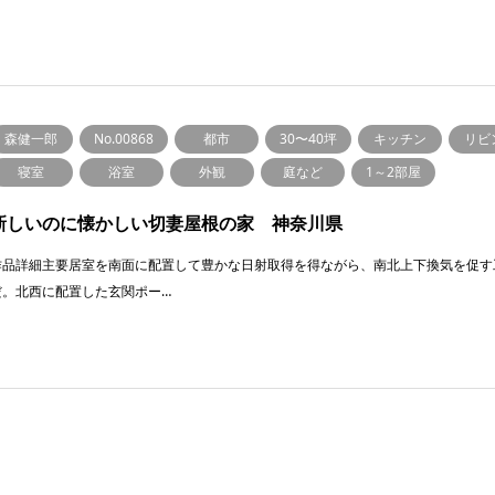
森健一郎
No.00868
都市
30〜40坪
キッチン
リビ
寝室
浴室
外観
庭など
1～2部屋
新しいのに懐かしい切妻屋根の家 神奈川県
作品詳細主要居室を南面に配置して豊かな日射取得を得ながら、南北上下換気を促す
だ。北西に配置した玄関ポー…