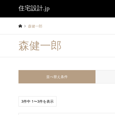
住宅設計.jp
森健一郎
森健一郎
並べ替え条件
3件中 1〜3件を表示