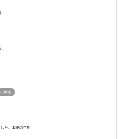
築
0～30坪
ました。太陽の年周