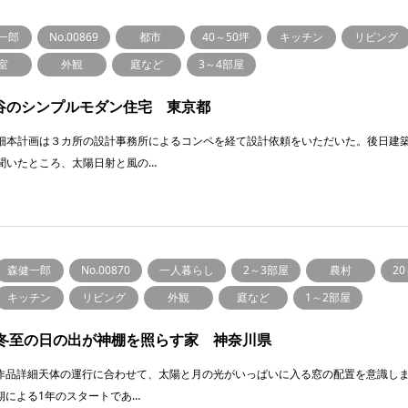
一郎
No.00869
都市
40～50坪
キッチン
リビング
室
外観
庭など
3～4部屋
谷のシンプルモダン住宅 東京都
細本計画は３カ所の設計事務所によるコンペを経て設計依頼をいただいた。後日建
聞いたところ、太陽日射と風の…
森健一郎
No.00870
一人暮らし
2～3部屋
農村
2
キッチン
リビング
外観
庭など
1～2部屋
冬至の日の出が神棚を照らす家 神奈川県
作品詳細天体の運行に合わせて、太陽と月の光がいっぱいに入る窓の配置を意識し
期による1年のスタートであ…