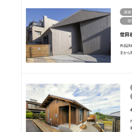
森健
寝
世田
作品詳
主から