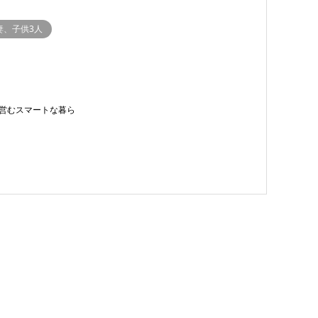
妻、子供3人
営むスマートな暮ら