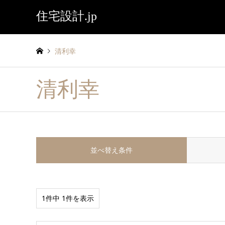
住宅設計.jp
清利幸
清利幸
並べ替え条件
1件中 1件を表示