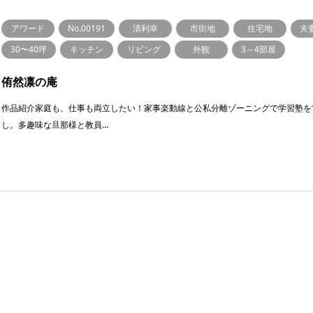
アワード
No.00191
清利幸
市街地
住宅地
夫
30〜40坪
キッチン
リビング
外観
3～4部屋
侑然凛の庵
作品紹介家庭も、仕事も両立したい！家事楽動線と公私分離ゾーニングで学習塾を
し。多趣味な旦那様と教員…