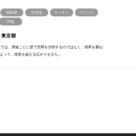
福田俊
住宅地
キッチン
リビング
外観
P 東京都
家では、用途ごとに壁で空間を分割するのではなく、境界を重ね
よって、現実を超える広がりを立ち…