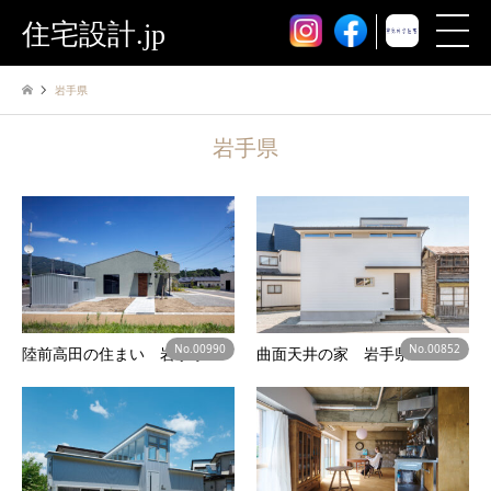
住宅設計.jp
岩手県
岩手県
No.00990
No.00852
陸前高田の住まい 岩手県
曲面天井の家 岩手県