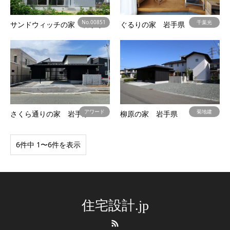
No.00851
千葉光
サンドウィッチの家 岩手県
ぐるりの家 岩手県
アワード
菊地建
さくら通りの家 岩手県
柳原の家 岩手県
6件中 1〜6件を表示
住宅設計.jp
RSS