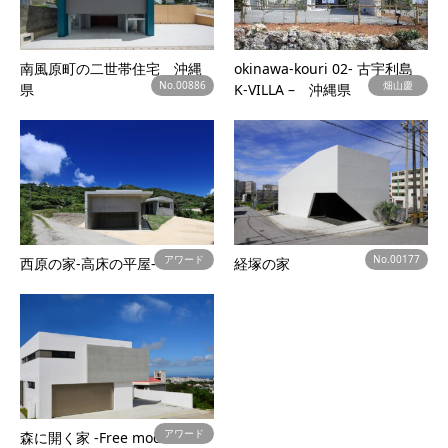
南風原町の二世帯住宅 沖縄
okinawa-kouri 02- 古宇利島
No.00886
畑山慶
県
K-VILLA – 沖縄県
アワード
No.00177
西原の家-高床の平屋-
経塚の家
アワード
森に開く家 -Free mode Box-