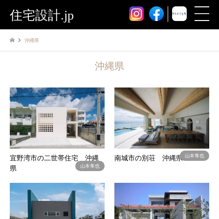
住宅設計.jp
沖縄県
沖縄県
山本隼也
宜野湾市の二世帯住宅 沖縄
南城市の別荘 沖縄県
山本隼也
県