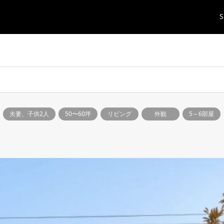
S
夫妻、子供2人
50〜60坪
リビング
外観
5～6部屋