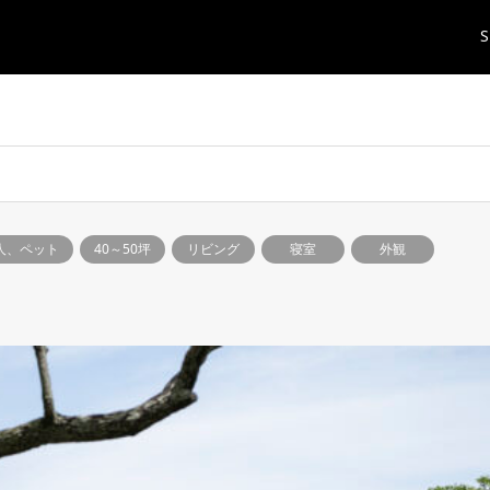
S
人、ペット
40～50坪
リビング
寝室
外観