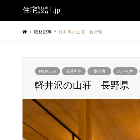
住宅設計.jp
取材記事
軽井沢の山荘 長野県
No.00875
長崎和平
別荘地
30〜40坪
軽井沢の山荘 長野県