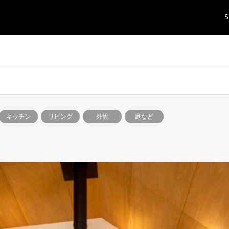
S
キッチン
リビング
外観
庭など