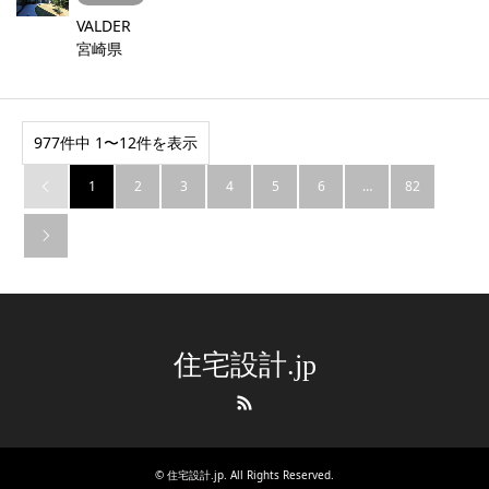
VALDER
宮崎県
977件中 1〜12件を表示
1
2
3
4
5
6
…
82


住宅設計.jp
RSS
©
住宅設計.jp
. All Rights Reserved.