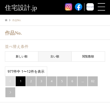
住宅設計.jp
作品No.
作品No.
並べ替え条件
新しい順
古い順
閲覧数順
977件中 1〜12件を表示
1
2
3
4
5
6
…
82

