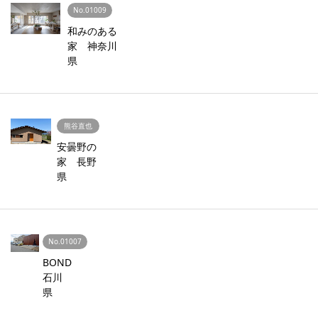
No.01009
和みのある
家 神奈川
県
熊谷直也
安曇野の
家 長野
県
No.01007
BOND
石川
県