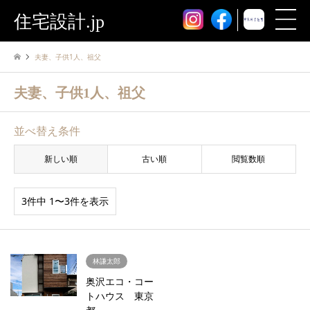
住宅設計.jp
夫妻、子供1人、祖父
夫妻、子供1人、祖父
並べ替え条件
新しい順
古い順
閲覧数順
3件中 1〜3件を表示
林謙太郎
奥沢エコ・コー
トハウス 東京