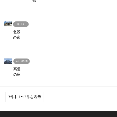
都
原田久
北設
の家
No.00180
高道
の家
3件中 1〜3件を表示