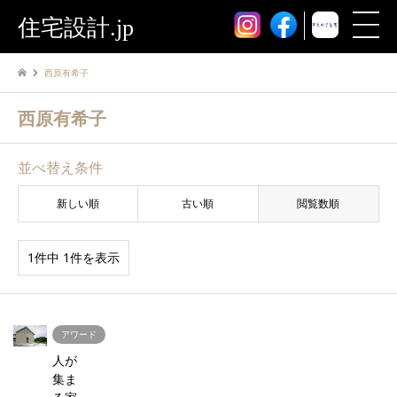
住宅設計.jp
西原有希子
西原有希子
並べ替え条件
新しい順
古い順
閲覧数順
1件中 1件を表示
アワード
人が
集ま