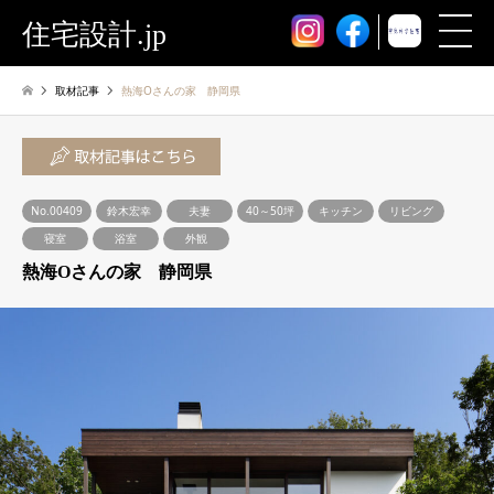
住宅設計.jp
取材記事
熱海Oさんの家 静岡県
No.00409
鈴木宏幸
夫妻
40～50坪
キッチン
リビング
寝室
浴室
外観
熱海Oさんの家 静岡県