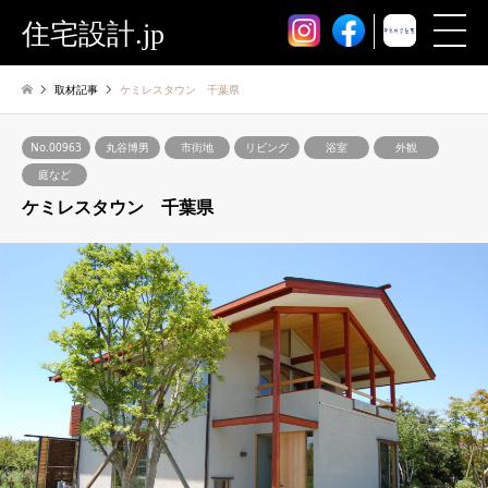
住宅設計.jp
取材記事
ケミレスタウン 千葉県
No.00963
丸谷博男
市街地
リビング
浴室
外観
庭など
ケミレスタウン 千葉県