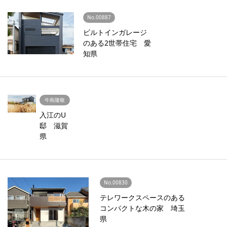
No.00887
ビルトインガレージ
のある2世帯住宅 愛
知県
牛島隆敬
入江のU
邸 滋賀
県
No.00830
テレワークスペースのある
コンパクトな木の家 埼玉
県