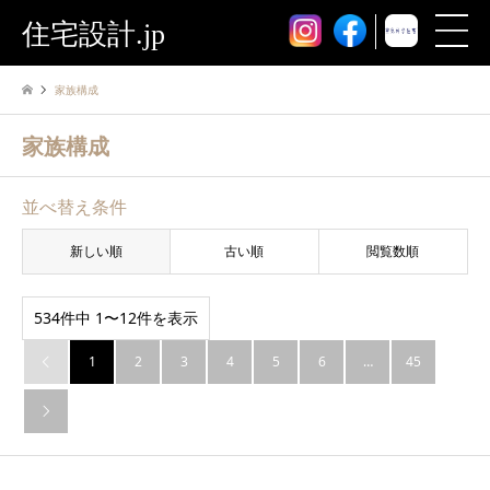
住宅設計.jp
家族構成
家族構成
並べ替え条件
新しい順
古い順
閲覧数順
534件中 1〜12件を表示
1
2
3
4
5
6
…
45

