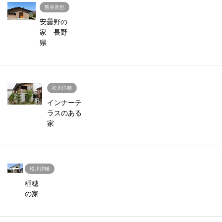
熊谷直也
安曇野の
家 長野
県
松川洋輔
インナーテ
ラスのある
家
松川洋輔
稲穂
の家