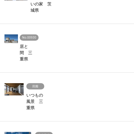
いの家 茨
城県
No.00930
居と
間 三
重県
田園
いつもの
風景 三
重県