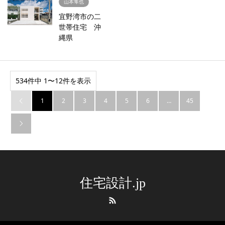
山本隼也
宜野湾市の二
世帯住宅 沖
縄県
534件中 1〜12件を表示
1
2
3
4
5
6
…
45


住宅設計.jp
RSS