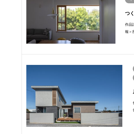
つ
作品
報＞