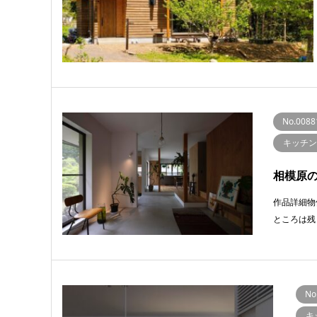
No.0088
キッチン
相模原
作品詳細物
ところは残
No
キ