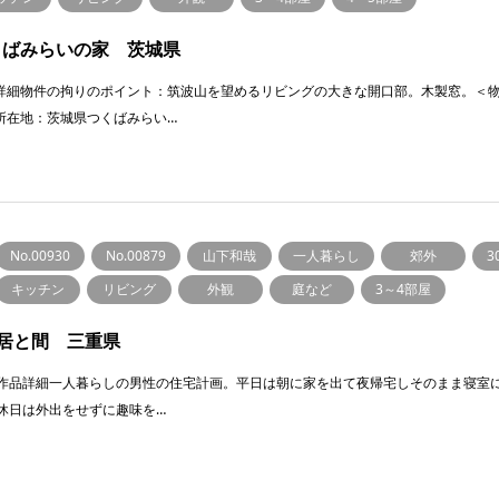
くばみらいの家 茨城県
詳細物件の拘りのポイント：筑波山を望めるリビングの大きな開口部。木製窓。＜
所在地：茨城県つくばみらい…
No.00930
No.00879
山下和哉
一人暮らし
郊外
3
キッチン
リビング
外観
庭など
3～4部屋
居と間 三重県
作品詳細一人暮らしの男性の住宅計画。平日は朝に家を出て夜帰宅しそのまま寝室
休日は外出をせずに趣味を…