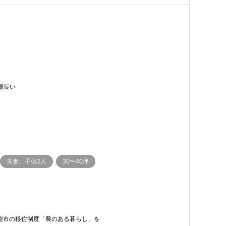
細長い
夫妻、子供2人
30〜40坪
能市の移住制度「農のある暮らし」を