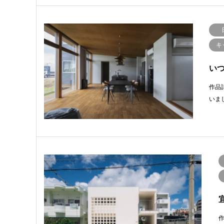
キ
い
作品
いま