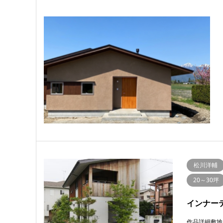
松川洋輔
20～30坪
インナー
作品詳細敷地