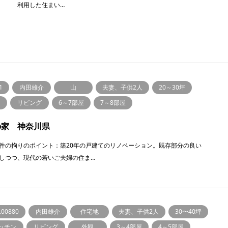
利用した住まい…
1
内田雄介
山
夫妻、子供2人
20～30坪
リビング
6～7部屋
7～8部屋
の家 神奈川県
件の拘りのポイント：築20年の戸建てのリノベーション。既存部分の良い
しつつ、現代の若いご夫婦の住ま…
.00880
内田雄介
住宅地
夫妻、子供2人
30〜40坪
ッチン
リビング
外観
3～4部屋
4～5部屋