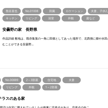
熊谷直也
No.01008
田園
ロケーション
夫妻、子供2
キッチン
リビング
浴室
外観
庭など
安曇野の家 長野県
作品詳細 敷地は、既存集落の一角に田畑としてあった場所で、北西側に畑や水田
むことができる安曇野…
No.00889
2～3部屋
住宅地
夫妻
リビング
外観
1～2部屋
テラスのある家
周辺は住宅に囲まれていましたが南東に交差点があり、交差点の向こ