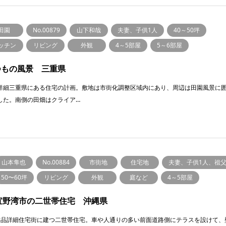
田園
No.00879
山下和哉
夫妻、子供1人
40～50坪
ッチン
リビング
外観
4～5部屋
5～6部屋
つもの風景 三重県
詳細三重県にある住宅の計画。敷地は市街化調整区域内にあり、周辺は田園風景に
した。南側の田畑はクライア…
山本隼也
No.00884
市街地
住宅地
夫妻、子供1人、祖
50〜60坪
リビング
外観
庭など
4～5部屋
宜野湾市の二世帯住宅 沖縄県
作品詳細住宅街に建つ二世帯住宅。車や人通りの多い前面道路側にテラスを設けて、