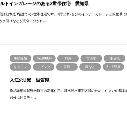
ルトインガレージのある2世帯住宅 愛知県
品詳細木造3階建ての2世帯住宅です。1階は車2台分のインナーガレージと親世帯に
や水回りなどが完全に分かれ…
牛島隆敬
No.00834
郊外
市街地
住宅地
キッチン
リビング
外観
庭など
5～6部屋
入江のU邸 滋賀県
作品詳細滋賀県米原市の新築住宅。洪水浸水想定区域のため、住まいの基本
部分はピロティ…