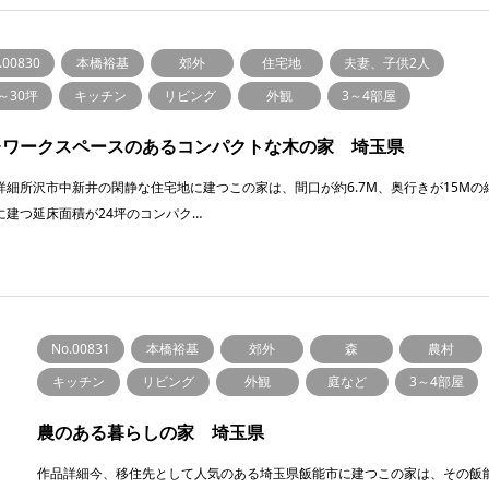
.00830
本橋裕基
郊外
住宅地
夫妻、子供2人
0～30坪
キッチン
リビング
外観
3～4部屋
レワークスペースのあるコンパクトな木の家 埼玉県
詳細所沢市中新井の閑静な住宅地に建つこの家は、間口が約6.7M、奥行きが15Mの
に建つ延床面積が24坪のコンパク…
No.00831
本橋裕基
郊外
森
農村
キッチン
リビング
外観
庭など
3～4部屋
農のある暮らしの家 埼玉県
作品詳細今、移住先として人気のある埼玉県飯能市に建つこの家は、その飯