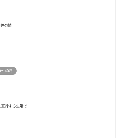
物件の情
0〜40坪
に直行する生活で、