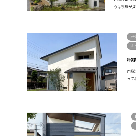
うは視線が抜
松
キ
稲
作品
って