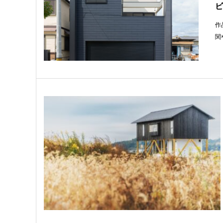
ビ
作
関