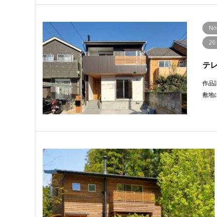
No
2
テ
作品
敷地