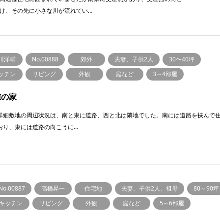
け、その先に小さな川が流れてい…
川洋輔
No.00888
郊外
夫妻、子供2人
30〜40坪
ッチン
リビング
外観
庭など
3～4部屋
穂の家
詳細敷地の周辺状況は、南と東に道路、西と北は隣地でした。南には道路を挟んで
おり、東には道路の向こうに…
No.00887
高橋昇一
住宅地
夫妻、子供2人、祖母
80～90坪
キッチン
リビング
外観
庭など
5～6部屋